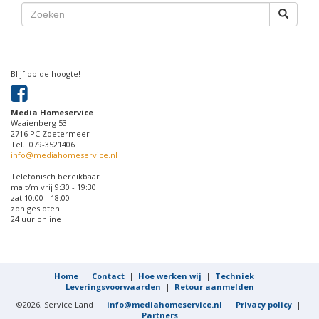
Blijf op de hoogte!
Media Homeservice
Waaienberg 53
2716 PC Zoetermeer
Tel.: 079-3521406
info@mediahomeservice.nl
Telefonisch bereikbaar
ma t/m vrij 9:30 - 19:30
zat 10:00 - 18:00
zon gesloten
24 uur online
Home
|
Contact
|
Hoe werken wij
|
Techniek
|
Leveringsvoorwaarden
|
Retour aanmelden
©2026, Service Land |
info@mediahomeservice.nl
|
Privacy policy
|
Partners