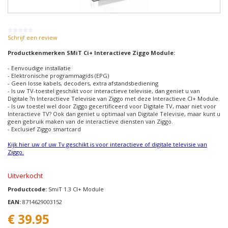
Schrijf een review
Productkenmerken SMiT Ci+ Interactieve Ziggo Module:
- Eenvoudige installatie
- Elektronische programmagids (EPG)
- Geen losse kabels, decoders, extra afstandsbediening
- Is uw TV-toestel geschikt voor interactieve televisie, dan geniet u van
Digitale ?n Interactieve Televisie van Ziggo met deze Interactieve CI+ Module.
- Is uw toestel wel door Ziggo gecertificeerd voor Digitale TV, maar niet voor
Interactieve TV? Ook dan geniet u optimaal van Digitale Televisie, maar kunt u
geen gebruik maken van de interactieve diensten van Ziggo.
- Exclusief Ziggo smartcard
Kijk hier uw of uw Tv geschikt is voor interactieve of digitale televisie van
Ziggo.
Uitverkocht
Productcode:
SmiT 1.3 CI+ Module
EAN:
8714629003152
€ 39.95