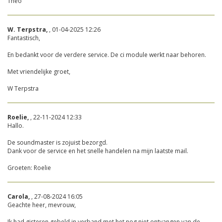
Theo
W. Terpstra,
, 01-04-2025 12:26
Fantastisch,
En bedankt voor de verdere service. De ci module werkt naar behoren.
Met vriendelijke groet,
W Terpstra
Roelie,
, 22-11-2024 12:33
Hallo.
De soundmaster is zojuist bezorgd.
Dank voor de service en het snelle handelen na mijn laatste mail.
Groeten: Roelie
Carola,
, 27-08-2024 16:05
Geachte heer, mevrouw,
Ik had gisteren gebeld in verband met het nog niet ontvangen van de