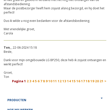
afstandsbediening.
Maar de postbezorger heeft hem zojuist alsnog bezorgd, en hij doet het
perfect!
Dus ik wilde u nog even bedanken voor de afstandsbediening.
Met vriendelijke groet,
Carola
Ton,
, 22-06-2024 15:18
Beste,
Dank voor mijn omgebouwde LG BP250, deze heb ik zojuist ontvangen en
werkt perfect!
Groet,
Ton
Pagina
1
2
3
4
5
6
7
8
9
10
11
12
13
14
15
16
17
18
19
20
21
>
PRODUCTEN
HOE WIJ WERKEN