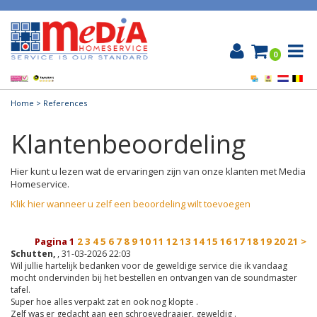
0
Home
> References
Klantenbeoordeling
Hier kunt u lezen wat de ervaringen zijn van onze klanten met Media
Homeservice.
Klik hier wanneer u zelf een beoordeling wilt toevoegen
Pagina
1
2
3
4
5
6
7
8
9
10
11
12
13
14
15
16
17
18
19
20
21
>
Schutten,
, 31-03-2026 22:03
Wil jullie hartelijk bedanken voor de geweldige service die ik vandaag
mocht ondervinden bij het bestellen en ontvangen van de soundmaster
tafel.
Super hoe alles verpakt zat en ook nog klopte .
Zelf was er gedacht aan een schroevedraaier, geweldig .