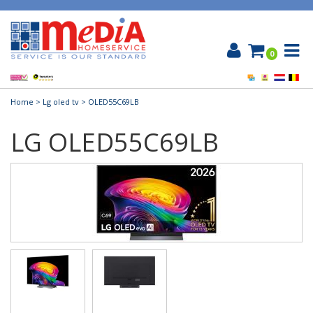
0
Home
>
Lg oled tv
> OLED55C69LB
LG OLED55C69LB