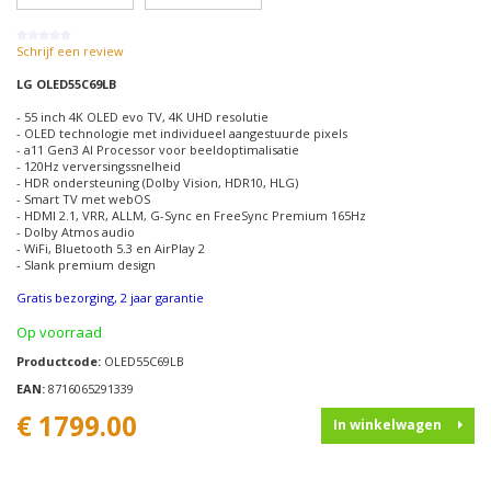
Schrijf een review
LG OLED55C69LB
- 55 inch 4K OLED evo TV, 4K UHD resolutie
- OLED technologie met individueel aangestuurde pixels
- a11 Gen3 AI Processor voor beeldoptimalisatie
- 120Hz verversingssnelheid
- HDR ondersteuning (Dolby Vision, HDR10, HLG)
- Smart TV met webOS
- HDMI 2.1, VRR, ALLM, G-Sync en FreeSync Premium 165Hz
- Dolby Atmos audio
- WiFi, Bluetooth 5.3 en AirPlay 2
- Slank premium design
Gratis bezorging, 2 jaar garantie
Op voorraad
Productcode:
OLED55C69LB
EAN:
8716065291339
€ 1799.00
In winkelwagen