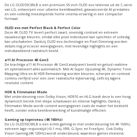
De LG OLED55C69LB is een premium 55 inch OLED evo televisie uit de C-serie
van LG, ontworpen voor ultieme beeldkwaliteit, geavanceerde AI-prestaties
en een volledig meeslepende home cinema-ervaring in een compacter
formaat.
OLED evo met Perfect Black & Perfect Color
Deze 4K OLED TV levert perfect zwart, oneindig contrast en extreem
nauwkeurige kleuren, omdat elke pixel individueel kan oplichten of volledig
kan uitschakelen. Dankzij OLED evo-technologie en Pixel Dimming worden
details nog preciezer weergegeven, met levendige highlights en een
indrukwekkend realistisch beeld.
a11 AI Processor 4K Gen3
De krachtige a11 AI Processor 4K Gen3 analyseert beeld en geluid realtime
en optimaliseert alles automatisch. Met AI Super Upscaling 4K, Dynamic Tone
Mapping Ultra en AI HDR Remastering worden kleuren, scherpte en contrast
continu verfijnd voor een zeer realistische kijkervaring, zelfs bij lagere
resolutie content.
HDR & Filmmaker Mode
Met ondersteuning voor Dolby Vision, HDR10 en HLG biedt deze tv een hoog
dynamisch bereik met diepe schaduwen en intense highlights. Dankzij
Filmmaker Mode wordt content weergegeven zoals de maker het bedoeld
heeft, zonder extra beeldverwerking of kunstmatige effecten.
Gaming op topniveau (4K 165Hz)
De LG OLED55C69LB is een echte gaming-tv met ondersteuning tot 4K 165Hz,
extreem lage responstijd (<0,1 ms), VRR, G-Sync en FreeSync. Ook Dolby
Vision Gaming (4K 120Hz) wordt ondersteund, waardoor games vloeiend,