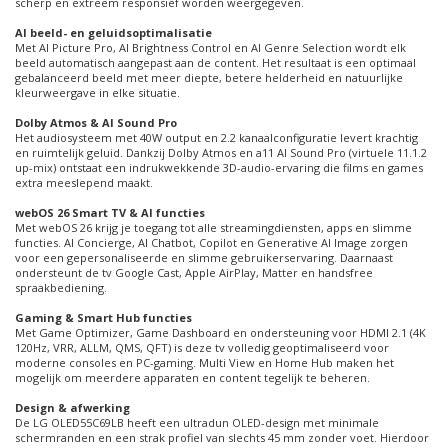
scherp en extreem responsief worden weergegeven.
AI beeld- en geluidsoptimalisatie
Met AI Picture Pro, AI Brightness Control en AI Genre Selection wordt elk
beeld automatisch aangepast aan de content. Het resultaat is een optimaal
gebalanceerd beeld met meer diepte, betere helderheid en natuurlijke
kleurweergave in elke situatie.
Dolby Atmos & AI Sound Pro
Het audiosysteem met 40W output en 2.2 kanaalconfiguratie levert krachtig
en ruimtelijk geluid. Dankzij Dolby Atmos en a11 AI Sound Pro (virtuele 11.1.2
up-mix) ontstaat een indrukwekkende 3D-audio-ervaring die films en games
extra meeslepend maakt.
webOS 26 Smart TV & AI functies
Met webOS 26 krijg je toegang tot alle streamingdiensten, apps en slimme
functies. AI Concierge, AI Chatbot, Copilot en Generative AI Image zorgen
voor een gepersonaliseerde en slimme gebruikerservaring. Daarnaast
ondersteunt de tv Google Cast, Apple AirPlay, Matter en handsfree
spraakbediening.
Gaming & Smart Hub functies
Met Game Optimizer, Game Dashboard en ondersteuning voor HDMI 2.1 (4K
120Hz, VRR, ALLM, QMS, QFT) is deze tv volledig geoptimaliseerd voor
moderne consoles en PC-gaming. Multi View en Home Hub maken het
mogelijk om meerdere apparaten en content tegelijk te beheren.
Design & afwerking
De LG OLED55C69LB heeft een ultradun OLED-design met minimale
schermranden en een strak profiel van slechts 45 mm zonder voet. Hierdoor