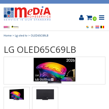
0
Home
>
Lg oled tv
> OLED65C69LB
LG OLED65C69LB