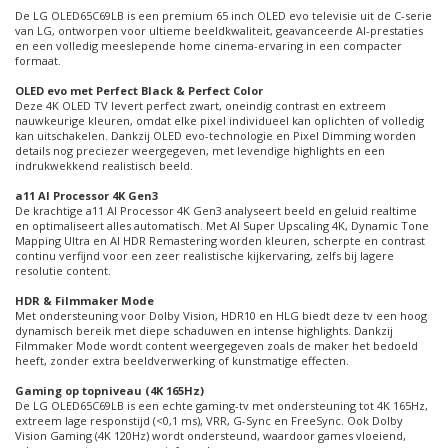
De LG OLED65C69LB is een premium 65 inch OLED evo televisie uit de C-serie
van LG, ontworpen voor ultieme beeldkwaliteit, geavanceerde AI-prestaties
en een volledig meeslepende home cinema-ervaring in een compacter
formaat.
OLED evo met Perfect Black & Perfect Color
Deze 4K OLED TV levert perfect zwart, oneindig contrast en extreem
nauwkeurige kleuren, omdat elke pixel individueel kan oplichten of volledig
kan uitschakelen. Dankzij OLED evo-technologie en Pixel Dimming worden
details nog preciezer weergegeven, met levendige highlights en een
indrukwekkend realistisch beeld.
a11 AI Processor 4K Gen3
De krachtige a11 AI Processor 4K Gen3 analyseert beeld en geluid realtime
en optimaliseert alles automatisch. Met AI Super Upscaling 4K, Dynamic Tone
Mapping Ultra en AI HDR Remastering worden kleuren, scherpte en contrast
continu verfijnd voor een zeer realistische kijkervaring, zelfs bij lagere
resolutie content.
HDR & Filmmaker Mode
Met ondersteuning voor Dolby Vision, HDR10 en HLG biedt deze tv een hoog
dynamisch bereik met diepe schaduwen en intense highlights. Dankzij
Filmmaker Mode wordt content weergegeven zoals de maker het bedoeld
heeft, zonder extra beeldverwerking of kunstmatige effecten.
Gaming op topniveau (4K 165Hz)
De LG OLED65C69LB is een echte gaming-tv met ondersteuning tot 4K 165Hz,
extreem lage responstijd (<0,1 ms), VRR, G-Sync en FreeSync. Ook Dolby
Vision Gaming (4K 120Hz) wordt ondersteund, waardoor games vloeiend,