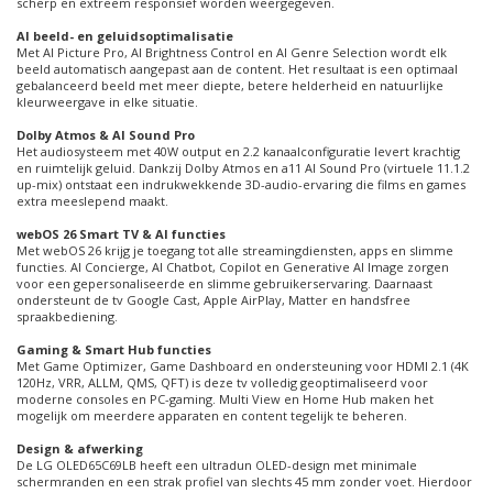
scherp en extreem responsief worden weergegeven.
AI beeld- en geluidsoptimalisatie
Met AI Picture Pro, AI Brightness Control en AI Genre Selection wordt elk
beeld automatisch aangepast aan de content. Het resultaat is een optimaal
gebalanceerd beeld met meer diepte, betere helderheid en natuurlijke
kleurweergave in elke situatie.
Dolby Atmos & AI Sound Pro
Het audiosysteem met 40W output en 2.2 kanaalconfiguratie levert krachtig
en ruimtelijk geluid. Dankzij Dolby Atmos en a11 AI Sound Pro (virtuele 11.1.2
up-mix) ontstaat een indrukwekkende 3D-audio-ervaring die films en games
extra meeslepend maakt.
webOS 26 Smart TV & AI functies
Met webOS 26 krijg je toegang tot alle streamingdiensten, apps en slimme
functies. AI Concierge, AI Chatbot, Copilot en Generative AI Image zorgen
voor een gepersonaliseerde en slimme gebruikerservaring. Daarnaast
ondersteunt de tv Google Cast, Apple AirPlay, Matter en handsfree
spraakbediening.
Gaming & Smart Hub functies
Met Game Optimizer, Game Dashboard en ondersteuning voor HDMI 2.1 (4K
120Hz, VRR, ALLM, QMS, QFT) is deze tv volledig geoptimaliseerd voor
moderne consoles en PC-gaming. Multi View en Home Hub maken het
mogelijk om meerdere apparaten en content tegelijk te beheren.
Design & afwerking
De LG OLED65C69LB heeft een ultradun OLED-design met minimale
schermranden en een strak profiel van slechts 45 mm zonder voet. Hierdoor