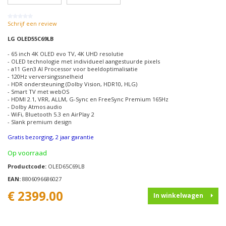
Schrijf een review
LG OLED55C69LB
- 65 inch 4K OLED evo TV, 4K UHD resolutie
- OLED technologie met individueel aangestuurde pixels
- a11 Gen3 AI Processor voor beeldoptimalisatie
- 120Hz verversingssnelheid
- HDR ondersteuning (Dolby Vision, HDR10, HLG)
- Smart TV met webOS
- HDMI 2.1, VRR, ALLM, G-Sync en FreeSync Premium 165Hz
- Dolby Atmos audio
- WiFi, Bluetooth 5.3 en AirPlay 2
- Slank premium design
Gratis bezorging, 2 jaar garantie
Op voorraad
Productcode:
OLED65C69LB
EAN:
8806096686027
€ 2399.00
In winkelwagen