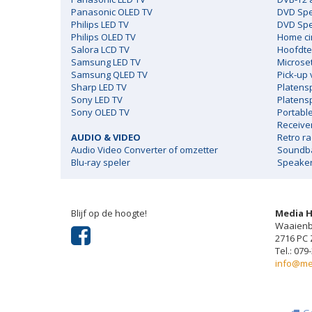
Panasonic OLED TV
DVD Spe
Philips LED TV
DVD Spel
Philips OLED TV
Home c
Salora LCD TV
Hoofdte
Samsung LED TV
Microse
Samsung QLED TV
Pick-up
Sharp LED TV
Platens
Sony LED TV
Platens
Sony OLED TV
Portabl
Receive
AUDIO & VIDEO
Retro ra
Audio Video Converter of omzetter
Soundb
Blu-ray speler
Speake
Blijf op de hoogte!
Media 
Waaienb
2716 PC
Tel.: 079
info@me