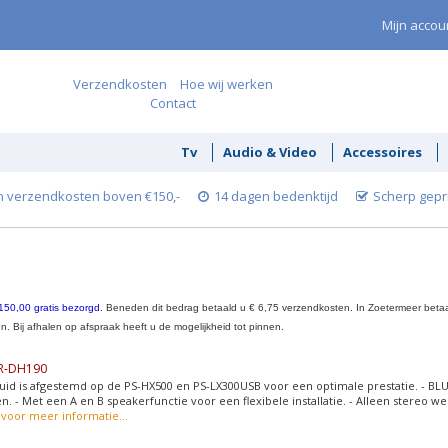
Mijn accou
Verzendkosten
Hoe wij werken
Contact
Tv
Audio & Video
Accessoires
 verzendkosten boven €150,-
14 dagen bedenktijd
Scherp gepr
150,00 gratis bezorgd.
Beneden dit bedrag betaald u € 6,75 verzendkosten. In Zoetermeer betaal
. Bij afhalen op afspraak heeft u de mogelijkheid tot pinnen.
TR-DH190
luid is afgestemd op de PS-HX500 en PS-LX300USB voor een optimale prestatie. -
n. - Met een A en B speakerfunctie voor een flexibele installatie. - Alleen stereo w
r voor meer informatie...