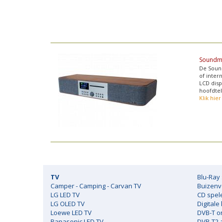
Soundm
De Sound
of inter
LCD disp
hoofdtel
Klik hie
TV
Blu-Ray 
Camper - Camping - Carvan TV
Buizenv
LG LED TV
CD spel
LG OLED TV
Digitale
Loewe LED TV
DVB-T o
Panasonic LED TV
DVB-T2 