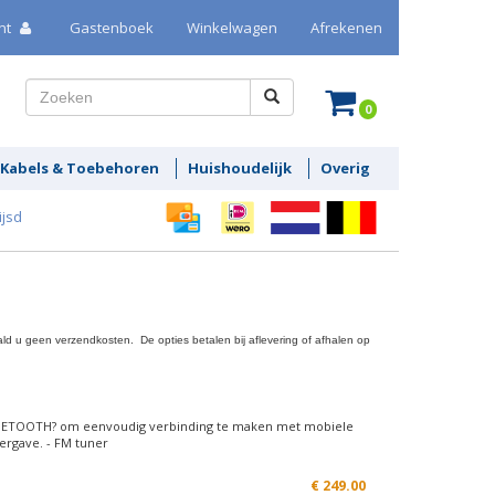
nt
Gastenboek
Winkelwagen
Afrekenen
0
Kabels & Toebehoren
Huishoudelijk
Overig
ijsd
d u geen verzendkosten. De opties betalen bij aflevering of afhalen op
 BLUETOOTH? om eenvoudig verbinding te maken met mobiele
eergave. - FM tuner
€
249.00