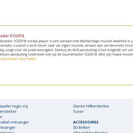
aster ICD2018
master ICD2018 media-player is een sieraad met fabelachtige muziek kwaliteit in
netradio. Luistert u toch liever naar uw eigen muziek, stream dan uw favoriete muzi
lay zorgt voor de juiste weergave. Dankzij de AUX-aansluiting is het mogelijk om oo
efoon aansluiting ontbreekt niet op de Soundmaster ICD2018. Met zijn fraaie houte
r voor meer informatie...
speler regio vrij
Stereo Hifi versterker
ersterker
Tuner
er
 kabel ontvanger
ACCESSOIRES
ntvanger
3D Brillen
antenne
Afstandsbediening