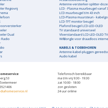
ler
Antenne-versterker-splitter-doz
er Regiovrij
LCD - Plasma muurbeugel vanaf 3
inema
LCD muurbeugel t/m 43 inch
lefoon
LCD-Plasma muursteun - kabelgo
t
LCD-TFT monitor beugel
 voorversterker
Plafond beugel LCD-LED-OLED
peler
TV standaard universeel
peler Dual
Vloerstandaard LCD-LED-OLED TV
e Radio
Wifi dongle voor draadloos interne
r
dio
KABELS & TOEBEHOREN
ar
Antenne-kabel-pluggen-gereeds
rs
Audio kabel
Homeservice
Telefonisch bereikbaar
erg 53
ma t/m vrij 9:30 - 19:30
 Zoetermeer
zat 10:00 - 18:00
-3521406
zon gesloten
diahomeservice.nl
24 uur online