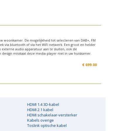
 uw woonkamer. De mogelijkheid tot selecteren van DAB+, FM
ek via bluetooth of via het WiFi netwerk. Een groot en helder
k externe audio apparatuur aan te sluiten, ook de
n design misstaat deze media-player niet in uw huiskamer.
€
699.00
HDMI 1.4 3D-kabel
HDMI 2.1 kabel
HDMI schakelaar-versterker
Kabels overige
Toslink optische kabel