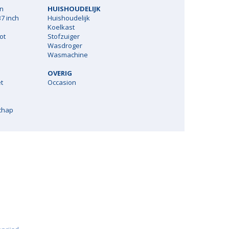
en
HUISHOUDELIJK
7 inch
Huishoudelijk
Koelkast
ot
Stofzuiger
Wasdroger
Wasmachine
OVERIG
t
Occasion
chap