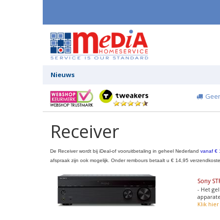
Nieuws
Geen
Receiver
De Receiver wordt bij iDeal-of vooruitbetaling in geheel Nederland
vanaf € 
afspraak zijn ook mogelijk. Onder rembours betaalt u € 14,95 verzendkosten
Sony S
- Het ge
apparate
Klik hie