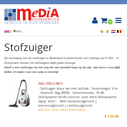
0
Stofzuiger
De bezorging van de stofzuiger in Nederland is gratis boven een bedrag van € 150,-.
In
Zoetermeer worden de stofzuigers altijd gratis bezorgd.
Heeft u een stofzuiger op het oog die niet vermeld staat
op de site
, dan kunt u ons altijd
bellen of mailen voor een prijs en levertijd.
AEG VX6-2-IW-5
- Stofzuiger kleur wit met stofzak - Snoerlengte: 9 m
- Gewicht: 6kg, 800W - Geluidsniveau: 76 dB -
Stofopname harde vloeren: zeer sterk Stofopname
tapijt: sterk - - Met meubelzuigmond |
kierenzuigmond | combizuigmond
Klik hier voor meer informatie...
€
125.00