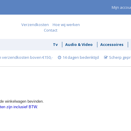
Mijn accou
Verzendkosten
Hoe wij werken
Contact
Tv
Audio & Video
Accessoires
 verzendkosten boven €150,-
14 dagen bedenktijd
Scherp gepr
n de winkelwagen bevinden.
ten zijn inclusief BTW.