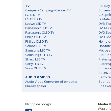
TV
Blu-Ray 
Camper - Camping - Carvan TV
Buizenv
LG LED TV
CD spel
LG OLED TV
Digitale
Loewe LED TV
DVB-T o
Panasonic LED TV
DVB-T2 
Panasonic OLED TV
DVD Spe
Philips LED TV
DVD Spel
Philips OLED TV
Home c
Salora LCD TV
Hoofdte
Samsung LED TV
Microse
Samsung QLED TV
Pick-up
Sharp LED TV
Platens
Sony LED TV
Platens
Sony OLED TV
Portabl
Receive
AUDIO & VIDEO
Retro ra
Audio Video Converter of omzetter
Soundb
Blu-ray speler
Speake
Blijf op de hoogte!
Media 
Waaienb