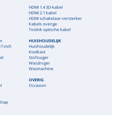
HDMI 1.4 3D-kabel
HDMI 2.1 kabel
HDMI schakelaar-versterker
Kabels overige
Toslink optische kabel
en
HUISHOUDELIJK
7 inch
Huishoudelijk
Koelkast
ot
Stofzuiger
Wasdroger
Wasmachine
OVERIG
t
Occasion
chap