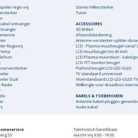
speler regio vrij
Stereo Hifi versterker
ersterker
Tuner
er
 kabel ontvanger
ACCESSOIRES
ntvanger
3D Brillen
antenne
Afstandsbediening
ler
Antenne-versterker-splitter-doz
er Regiovrij
LCD - Plasma muurbeugel vanaf 3
inema
LCD muurbeugel t/m 43 inch
lefoon
LCD-Plasma muursteun - kabelgo
t
LCD-TFT monitor beugel
 voorversterker
Plafond beugel LCD-LED-OLED
peler
TV standaard universeel
peler Dual
Vloerstandaard LCD-LED-OLED TV
e Radio
Wifi dongle voor draadloos interne
r
dio
KABELS & TOEBEHOREN
ar
Antenne-kabel-pluggen-gereeds
rs
Audio kabel
Homeservice
Telefonisch bereikbaar
erg 53
ma t/m vrij 9:30 - 19:30