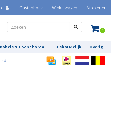
nt
Gastenboek
Winkelwagen
Afrekenen
1
Kabels & Toebehoren
Huishoudelijk
Overig
ijsd